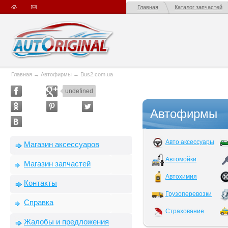
Главная
Каталог запчастей
Главная
→
Автофирмы
→
Bus2.com.ua
undefined
Автофирмы
Авто аксессуары
Магазин аксессуаров
Автомойки
Магазин запчастей
Автохимия
Контакты
Грузоперевозки
Справка
Страхование
Жалобы и предложения