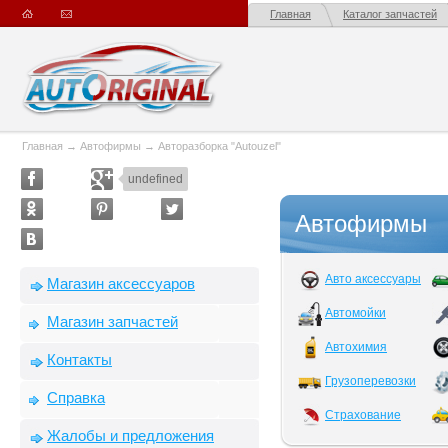
Главная
Каталог запчастей
Главная
→
Автофирмы
→
Авторазборка "Autouzel"
undefined
Автофирмы
Авто аксессуары
Магазин аксессуаров
Автомойки
Магазин запчастей
Автохимия
Контакты
Грузоперевозки
Справка
Страхование
Жалобы и предложения