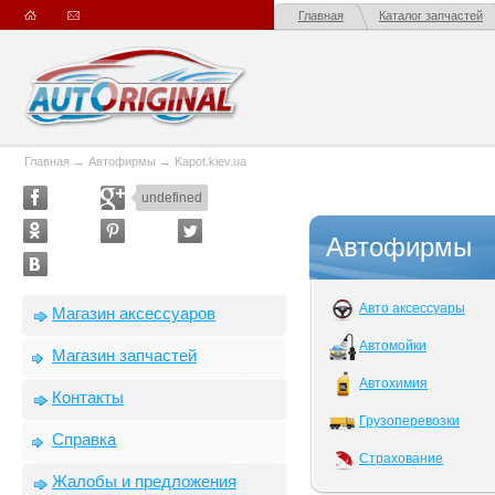
Главная
Каталог запчастей
Главная
→
Автофирмы
→
Kapot.kiev.ua
undefined
Автофирмы
Авто аксессуары
Магазин аксессуаров
Автомойки
Магазин запчастей
Автохимия
Контакты
Грузоперевозки
Справка
Страхование
Жалобы и предложения