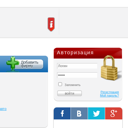
Авторизация
Запомнить
Регистрация
Мой пароль?
авто
Твиты от @AutOriginalShop