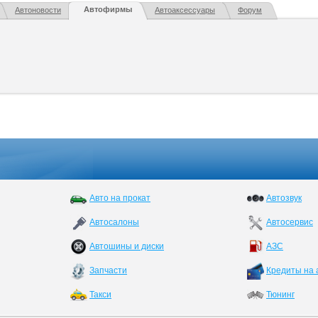
Автофирмы
Автоновости
Автоаксессуары
Форум
Авто на прокат
Автозвук
Автосалоны
Автосервис
Автошины и диски
АЗС
Запчасти
Кредиты на 
Такси
Тюнинг