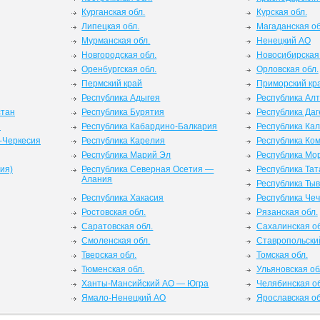
Курганская обл.
Курская обл.
Липецкая обл.
Магаданская об
Мурманская обл.
Ненецкий АО
Новгородская обл.
Новосибирская 
Оренбургская обл.
Орловская обл.
Пермский край
Приморский кр
Республика Адыгея
Республика Ал
стан
Республика Бурятия
Республика Даг
я
Республика Кабардино-Балкария
Республика Ка
-Черкесия
Республика Карелия
Республика Ко
Республика Марий Эл
Республика Мо
ия)
Республика Северная Осетия —
Республика Тат
Алания
Республика Ты
Республика Хакасия
Республика Че
Ростовская обл.
Рязанская обл.
Саратовская обл.
Сахалинская об
Смоленская обл.
Ставропольски
Тверская обл.
Томская обл.
Тюменская обл.
Ульяновская об
Ханты-Мансийский АО — Югра
Челябинская об
Ямало-Ненецкий АО
Ярославская об