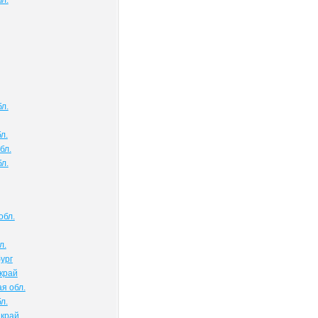
л.
л.
л.
бл.
л.
обл.
л.
ург
край
я обл.
л.
 край