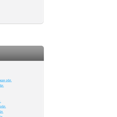
кая обл.
бл.
.
обл.
бл.