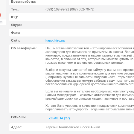
Время работы:
Тел.:
(099) 107-99-91 (067) 552-70-72
ICQ:
Skype:
Факс:
Сайт:
kapot.kiev.ua
Об автофирме:
Наш магазин автозапчастей – это широкий ассортимент
аксессуаров для иномарок по приемлемым ценам. Все а
иномарок, представленные в нашем каталоге запчастей 
качества, в отличие от тех, которые вы можете купить н
гораздо ниже, чем в дилерских сервисных центрах.
Выбор и покупка запчастей не займут у вас много време
марку машины, а все комплектующие для нее уже распр
(например, кузовные запчасти, ходовая часть, тормозная 
оформления заказа вы можете забрать вашу покупку са
воспользоваться курьерской доставкой нашего автомага
Если вы не нашли в каталоге необходимых комплектующи
нашим менеджерам – искомые автозапчасти для иномаро
кратчайшие сроки со складов наших партнеров и постав
Хотите быть уверены в качестве и надежности комплект
переплачивать втридорога? Тогда наш автомагазин запча
Регионы:
УКРАИНА (27)
Адрес:
Херсон Николаевское шоссе 4-й км