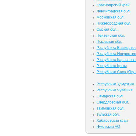
Красноярский край
Ленинградская обл.
Московская обл.
Нижегородская обл.
Омская обл.
Пензенская обл.
Псковская обл.
Республика Башкорто
Республика Ингушети
Республика Карачаево
Республика Крым
Республика Саха (Якут
Республика Удмуртия
Республика Чувашия
Самарская обл.
Свердловская обл.
Тамбовская обл.
Тульская обл.
Хабаровский край
Чукотский АО