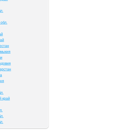
л.
обл.
ай
тай
естан
лмыкия
ми
рдовия
арстан
ва
чня
л.
й край
л.
л.
л.