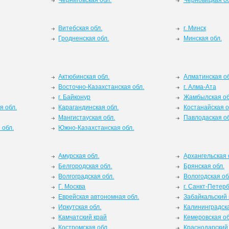
Черниговская обл.
Черновицкая об
Витебская обл.
г. Минск
Гродненская обл.
Минская обл.
Актюбинская обл.
Алматинская об
Восточно-Казахстанская обл.
г. Алма-Ата
г. Байконур
Жамбылская об
я обл.
Карагандинская обл.
Костанайская о
Мангистауская обл.
Павлодаская об
 обл.
Южно-Казахстанская обл.
Амурская обл.
Архангельская 
Белгородская обл.
Брянская обл.
Волгоградская обл.
Вологодская об
Г. Москва
г. Санкт-Петерб
Еврейская автономная обл.
Забайкальский 
Иркутская обл.
Калининградска
Камчатский край
Кемеровская об
Костромская обл.
Краснодарский