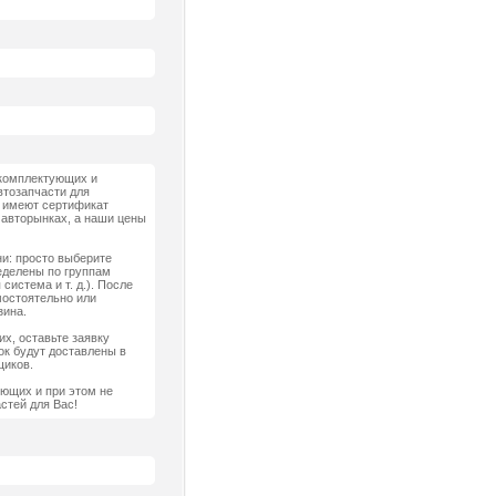
 комплектующих и
втозапчасти для
, имеют сертификат
а авторынках, а наши цены
ни: просто выберите
еделены по группам
система и т. д.). После
мостоятельно или
зина.
х, оставьте заявку
к будут доставлены в
щиков.
ующих и при этом не
стей для Вас!