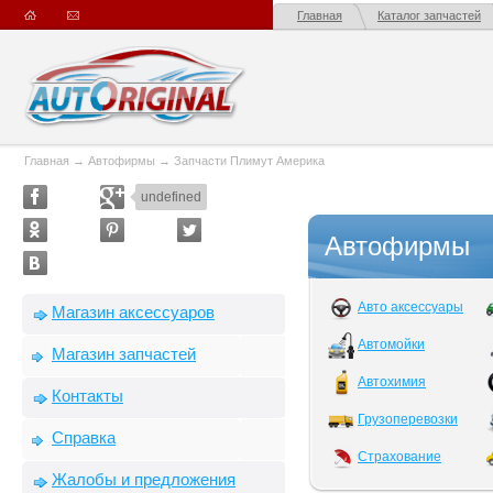
Главная
Каталог запчастей
Главная
→
Автофирмы
→
Запчасти Плимут Америка
undefined
Автофирмы
Авто аксессуары
Магазин аксессуаров
Автомойки
Магазин запчастей
Автохимия
Контакты
Грузоперевозки
Справка
Страхование
Жалобы и предложения