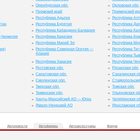
Оренбургская обл.
Орловская обл.
Пермский край
Приморский кр
Республика Адыгея
Республика Ал
стан
Республика Бурятия
Республика Даг
я
Республика Кабардино-Балкария
Республика Ка
-Черкесия
Республика Карелия
Республика Ко
Республика Марий Эл
Республика Мо
ия)
Республика Северная Осетия —
Республика Тат
Алания
Республика Ты
Республика Хакасия
Республика Че
Ростовская обл.
Рязанская обл.
Саратовская обл.
Сахалинская об
Смоленская обл.
Ставропольски
Тверская обл.
Томская обл.
Тюменская обл.
Ульяновская об
Ханты-Мансийский АО — Югра
Челябинская об
Ямало-Ненецкий АО
Ярославская об
Автоновости
Автофирмы
Автоаксессуары
Форум