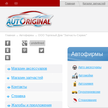
Главная
Каталог запчастей
Главная
→
Автофирмы
→
ООО Торгвоый Дом "Запчасть-Сервис"
undefined
Автофирмы
Авто аксессуары
Магазин аксессуаров
Автомойки
Магазин запчастей
Автохимия
Контакты
Грузоперевозки
Справка
Страхование
Жалобы и предложения