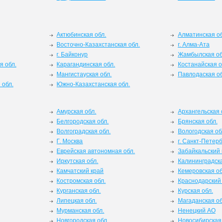
Актюбинская обл.
Алматинская об
Восточно-Казахстанская обл.
г. Алма-Ата
г. Байконур
Жамбылская об
я обл.
Карагандинская обл.
Костанайская о
Мангистауская обл.
Павлодаская об
 обл.
Южно-Казахстанская обл.
Амурская обл.
Архангельская 
Белгородская обл.
Брянская обл.
Волгоградская обл.
Вологодская об
Г. Москва
г. Санкт-Петерб
Еврейская автономная обл.
Забайкальский 
Иркутская обл.
Калининградска
Камчатский край
Кемеровская об
Костромская обл.
Краснодарский
Курганская обл.
Курская обл.
Липецкая обл.
Магаданская об
Мурманская обл.
Ненецкий АО
Новгородская обл.
Новосибирская 