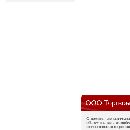
ООО Торгвоы
Стремительно зазвивающ
обслуживания автомобил
отечественных марок как