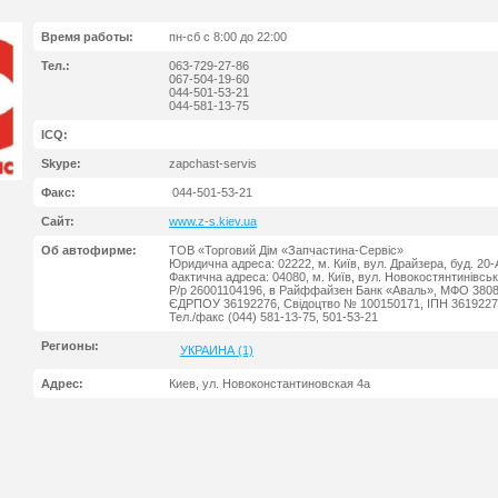
Время работы:
пн-сб с 8:00 до 22:00
Тел.:
063-729-27-86
067-504-19-60
044-501-53-21
044-581-13-75
ICQ:
Skype:
zapchast-servis
Факс:
044-501-53-21
Сайт:
www.z-s.kiev.ua
Об автофирме:
ТОВ «Торговий Дім «Запчастина-Сервіс»
Юридична адреса: 02222, м. Київ, вул. Драйзера, буд. 20-А
Фактична адреса: 04080, м. Київ, вул. Новокостянтинівськ
Р/р 26001104196, в Райффайзен Банк «Аваль», МФО 380
ЄДРПОУ 36192276, Свідоцтво № 100150171, ІПН 361922
Тел./факс (044) 581-13-75, 501-53-21
Регионы:
УКРАИНА (1)
Адрес:
Киев, ул. Новоконстантиновская 4а