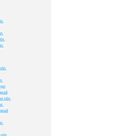
л.
л.
бл.
л.
обл.
л.
ург
край
я обл.
л.
 край
л.
обл.