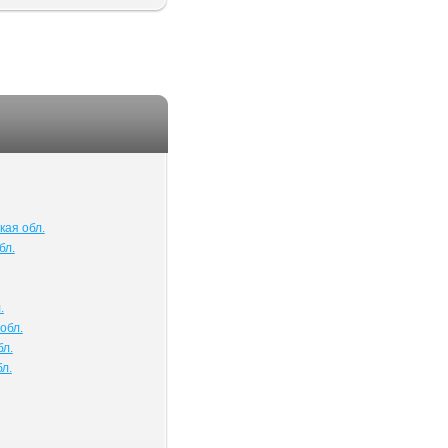
кая обл.
бл.
.
обл.
бл.
л.