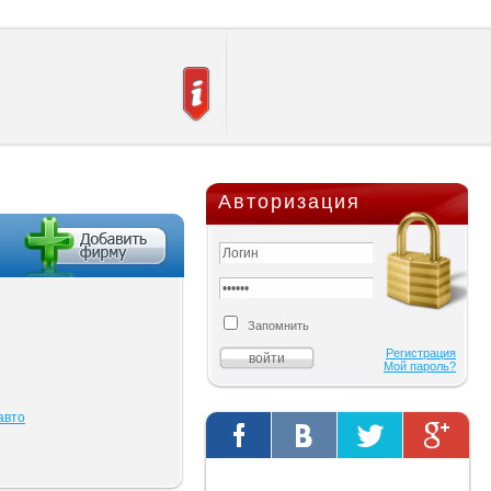
Авторизация
Запомнить
Регистрация
Мой пароль?
авто
Твиты от @AutOriginalShop