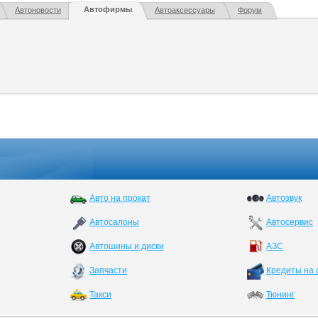
Автофирмы
Автоновости
Автоаксессуары
Форум
Авто на прокат
Автозвук
Автосалоны
Автосервис
Автошины и диски
АЗС
Запчасти
Кредиты на 
Такси
Тюнинг