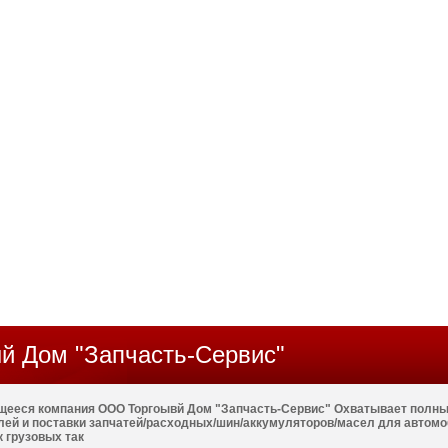
й Дом "Запчасть-Сервис"
ееся компания ООО Торгоывй Дом "Запчасть-Сервис" Охватывает полный
ей и поставки запчатей/расходных/шин/аккумуляторов/масел для автомо
 грузовых так