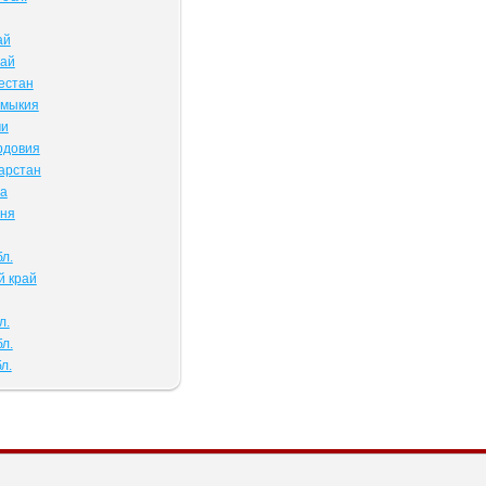
ай
тай
естан
лмыкия
ми
рдовия
арстан
ва
чня
л.
й край
л.
л.
л.