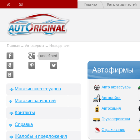
Главная
Каталог запчастей
Главная
→
Автофирмы
→
Инфодетали
undefined
Автофирмы
Авто аксессуары
Магазин аксессуаров
Автомойки
Магазин запчастей
Автохимия
Контакты
Грузоперевозки
Справка
Страхование
Жалобы и предложения