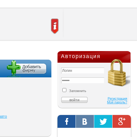
Авторизация
Запомнить
Регистрация
Мой пароль?
авто
Твиты от @AutOriginalShop