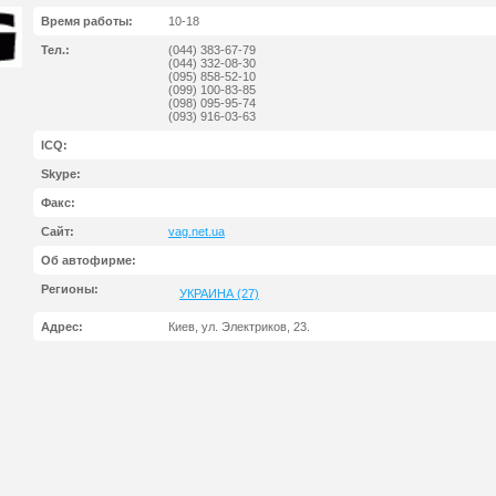
Время работы:
10-18
Тел.:
(044) 383-67-79
(044) 332-08-30
(095) 858-52-10
(099) 100-83-85
(098) 095-95-74
(093) 916-03-63
ICQ:
Skype:
Факс:
Сайт:
vag.net.ua
Об автофирме:
Регионы:
УКРАИНА (27)
Адрес:
Киев, ул. Электриков, 23.