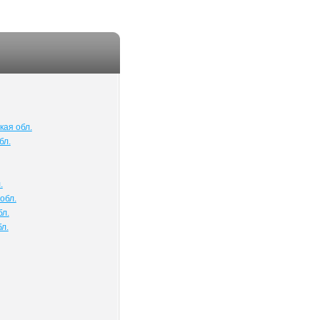
кая обл.
бл.
.
обл.
бл.
л.