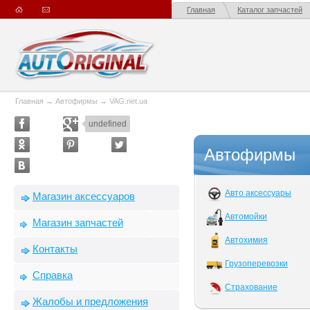
Главная
Каталог запчастей
Главная
→
Автофирмы
→
VAG.net.ua
undefined
Автофирмы
Авто аксессуары
Магазин аксессуаров
Автомойки
Магазин запчастей
Автохимия
Контакты
Грузоперевозки
Справка
Страхование
Жалобы и предложения