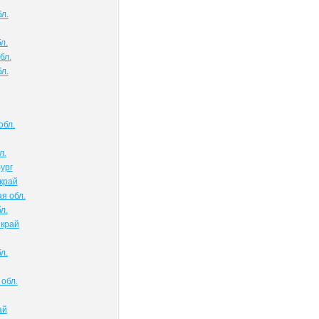
л.
л.
бл.
л.
обл.
л.
ург
край
я обл.
л.
 край
л.
обл.
ай