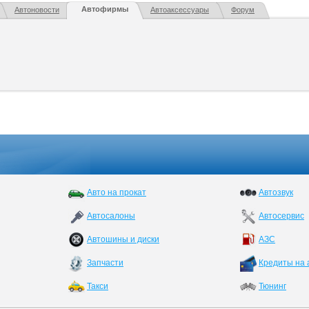
Автофирмы
Автоновости
Автоаксессуары
Форум
Авто на прокат
Автозвук
Автосалоны
Автосервис
Автошины и диски
АЗС
Запчасти
Кредиты на 
Такси
Тюнинг