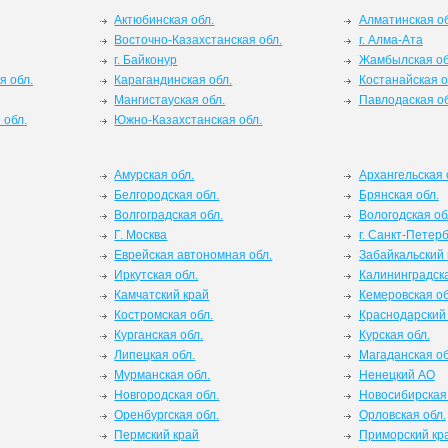
Актюбинская обл.
Алматинская об
Восточно-Казахстанская обл.
г. Алма-Ата
г. Байконур
Жамбылская об
я обл.
Карагандинская обл.
Костанайская о
Мангистауская обл.
Павлодаская об
 обл.
Южно-Казахстанская обл.
Амурская обл.
Архангельская 
Белгородская обл.
Брянская обл.
Волгоградская обл.
Вологодская об
Г. Москва
г. Санкт-Петерб
Еврейская автономная обл.
Забайкальский 
Иркутская обл.
Калининградска
Камчатский край
Кемеровская об
Костромская обл.
Краснодарский
Курганская обл.
Курская обл.
Липецкая обл.
Магаданская об
Мурманская обл.
Ненецкий АО
Новгородская обл.
Новосибирская 
Оренбургская обл.
Орловская обл.
Пермский край
Приморский кр