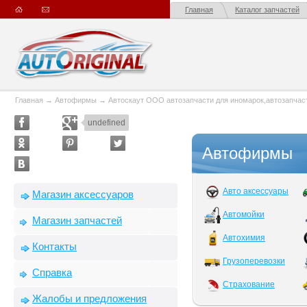
Главная
Каталог запчастей
Главная
→
Автофирмы
→
Автоскаут ООО автозапчасти для иномарок,автозапча
undefined
Автофирмы
Авто аксессуары
Магазин аксессуаров
Автомойки
Магазин запчастей
Автохимия
Контакты
Грузоперевозки
Справка
Страхование
Жалобы и предложения