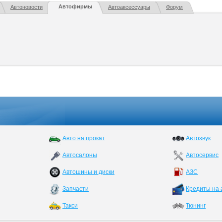
Автофирмы
Автоновости
Автоаксессуары
Форум
Авто на прокат
Автозвук
Автосалоны
Автосервис
Автошины и диски
АЗС
Запчасти
Кредиты на 
Такси
Тюнинг