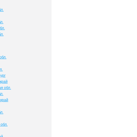
л.
л.
бл.
л.
обл.
л.
ург
край
я обл.
л.
 край
л.
обл.
ай