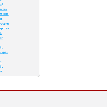
тай
естан
лмыкия
ми
рдовия
арстан
ва
чня
л.
й край
л.
л.
л.