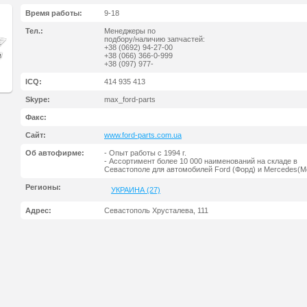
Время работы:
9-18
Тел.:
Менеджеры по
подбору/наличию запчастей:
+38 (0692) 94-27-00
+38 (066) 366-0-999
+38 (097) 977-
ICQ:
414 935 413
Skype:
max_ford-parts
Факс:
Сайт:
www.ford-parts.com.ua
Об автофирме:
- Опыт работы с 1994 г.
- Ассортимент более 10 000 наименований на складе в
Севастополе для автомобилей Ford (Форд) и Mercedes(Ме
Регионы:
УКРАИНА (27)
Адрес:
Севастополь Хрусталева, 111