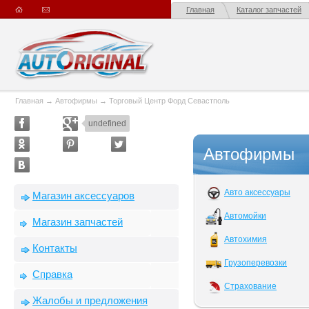
Главная
Каталог запчастей
Главная
→
Автофирмы
→
Торговый Центр Форд Севастполь
undefined
Автофирмы
Авто аксессуары
Магазин аксессуаров
Автомойки
Магазин запчастей
Автохимия
Контакты
Грузоперевозки
Справка
Страхование
Жалобы и предложения