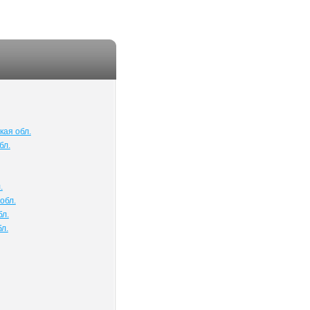
кая обл.
бл.
.
обл.
бл.
л.