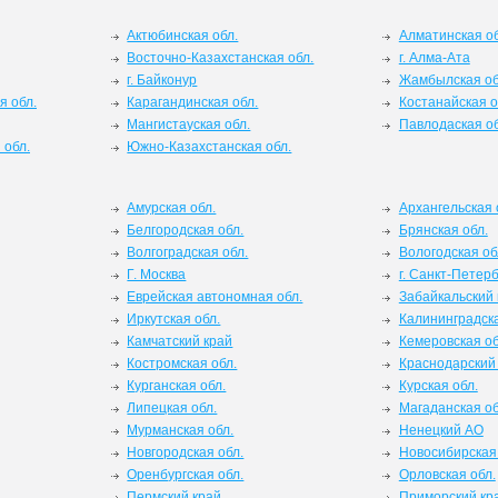
Актюбинская обл.
Алматинская об
Восточно-Казахстанская обл.
г. Алма-Ата
г. Байконур
Жамбылская об
я обл.
Карагандинская обл.
Костанайская о
Мангистауская обл.
Павлодаская об
 обл.
Южно-Казахстанская обл.
Амурская обл.
Архангельская 
Белгородская обл.
Брянская обл.
Волгоградская обл.
Вологодская об
Г. Москва
г. Санкт-Петерб
Еврейская автономная обл.
Забайкальский 
Иркутская обл.
Калининградска
Камчатский край
Кемеровская об
Костромская обл.
Краснодарский
Курганская обл.
Курская обл.
Липецкая обл.
Магаданская об
Мурманская обл.
Ненецкий АО
Новгородская обл.
Новосибирская 
Оренбургская обл.
Орловская обл.
Пермский край
Приморский кр