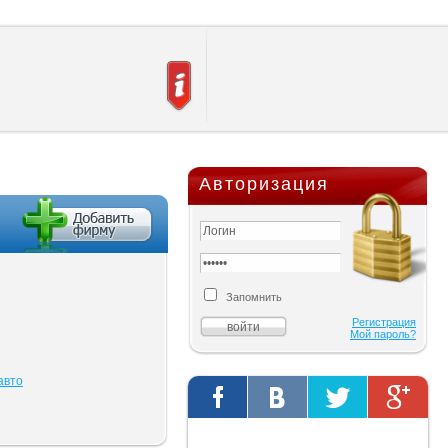
Авторизация
Запомнить
Регистрация
Мой пароль?
авто
Твиты от @AutOriginalShop