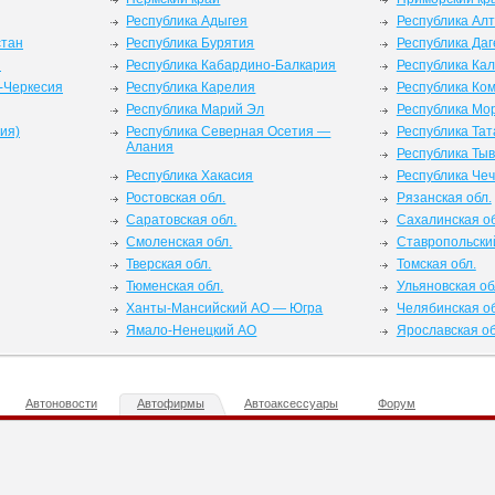
Республика Адыгея
Республика Ал
стан
Республика Бурятия
Республика Даг
я
Республика Кабардино-Балкария
Республика Ка
-Черкесия
Республика Карелия
Республика Ко
Республика Марий Эл
Республика Мо
ия)
Республика Северная Осетия —
Республика Тат
Алания
Республика Ты
Республика Хакасия
Республика Че
Ростовская обл.
Рязанская обл.
Саратовская обл.
Сахалинская об
Смоленская обл.
Ставропольски
Тверская обл.
Томская обл.
Тюменская обл.
Ульяновская об
Ханты-Мансийский АО — Югра
Челябинская об
Ямало-Ненецкий АО
Ярославская об
Автоновости
Автофирмы
Автоаксессуары
Форум